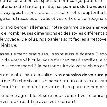
notre collection est spécialement conçu pour offrir
matériaux de haute qualité, nos
paniers de transport
oyages. Ils sont faciles à installer et s'adaptent à 
age sans tracas pour vous et votre fidèle compagnon
n grand berger allemand, notre gamme de
panier vo
ons de nombreuses dimensions et des styles différent
e voyage. De plus, nos paniers sont faciles à nettoye
giénique.
s seulement pratiques, ils sont aussi élégants. Disponi
 de votre véhicule. Vous n'aurez pas à sacrifier le st
qui correspond à la personnalité de votre chien et à 
s de la plus haute qualité. Nos
coussins de voiture 
 terme. En choisissant un panier ou un coussin de tra
sécurité et le confort de votre chien pour de nombre
périence agréable et sûre pour vous et votre ami à qu
veilleux road-trip avec votre chien !