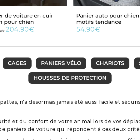
r de voiture en cuir
Panier auto pour chien
n pour chien
motifs tendance
204.90€
54.90€
Prix
204.90€
Prix
54.90€
r de
régulier
régulier
CAGES
PANIERS VÉLO
CHARIOTS
HOUSSES DE PROTECTION
tes, n'a désormais jamais été aussi facile et sécuris
ité et du confort de votre animal lors de vos dépla
paniers de voiture qui répondent à ces deux critèr