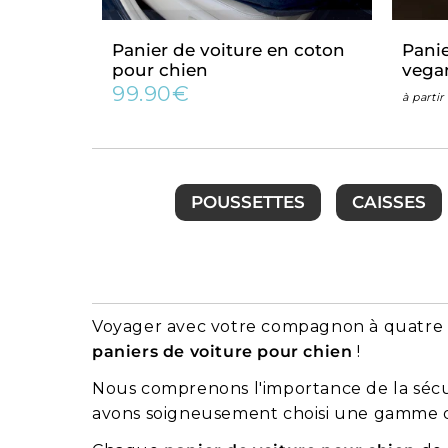
Panier de voiture en coton
Panie
pour chien
vega
99.90€
Prix
99.90€
à parti
régulier
POUSSETTES
CAISSES
Voyager avec votre compagnon à quatre pat
paniers de voiture pour chien
!
Nous comprenons l'importance de la sécur
avons soigneusement choisi une gamme de 