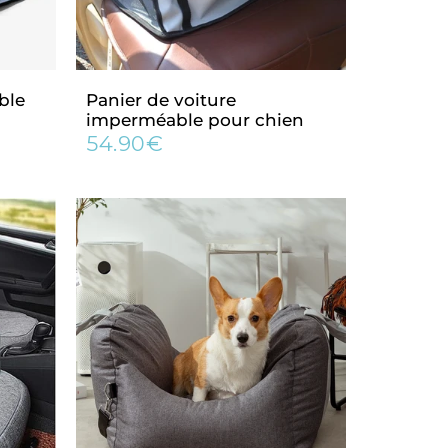
ble
Panier de voiture
imperméable pour chien
54.90€
90€
Prix
54.90€
régulier