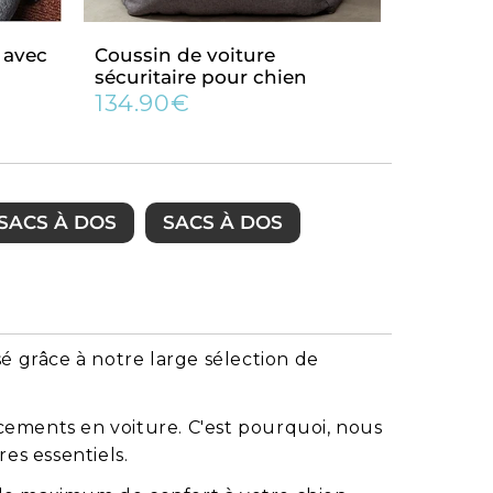
 avec
Coussin de voiture
sécuritaire pour chien
134.90€
Prix
134.90€
régulier
SACS À DOS
SACS À DOS
é grâce à notre large sélection de
cements en voiture. C'est pourquoi, nous
es essentiels.