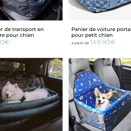
r de transport en
Panier de voiture porta
re pour chien
pour petit chien
90€
149.90€
89.90€
Prix
149.
à partir de
lier
régulier