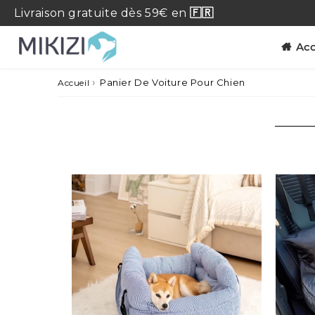
Livraison
gratuite
dès 59€ en
🇫🇷
Acc
›
Panier De Voiture Pour Chien
Accueil