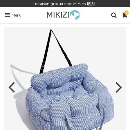
Livraison
gratuite
dès 59€ en
🇫🇷
0
Menu