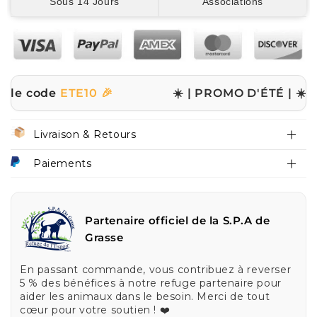
Sous 14 Jours
Associations
ode
ETE10 🎉
☀️ | PROMO D'ÉTÉ | ☀️
✨ -10% su
Livraison & Retours
Paiements
Partenaire officiel de la S.P.A de
Grasse
En passant commande, vous contribuez à reverser
5 % des bénéfices à notre refuge partenaire pour
aider les animaux dans le besoin. Merci de tout
cœur pour votre soutien ! ❤️