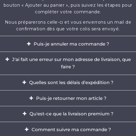
bouton « Ajouter au panier », puis suivez les étapes pour
compléter votre commande.
Nous préparerons celle-ci et vous enverrons un mail de
confirmation dès que votre colis sera envoyé.
Puis-je annuler ma commande ?
Oui, il est possible d'annuler votre commande dans
J'ai fait une erreur sur mon adresse de livraison, que
l'heure qui suit votre achat.
faire ?
Envoyez-nous immédiatement un e-mail à
Il est impératif de modifier votre adresse dans les
contact@mikizi.com
Quelles sont les délais d'expédition ?
heures qui suit votre achat. Si l'adresse indiquée pour la
livraison comporte une erreur, contactez-nous
Nous traitons votre commande sous un délai de 24 à
Puis-je retourner mon article ?
rapidement par email à
contact@mikizi.com
en nous
72h (hors week-end et jours fériés) et les délais de
précisant l'adresse correcte.
livraison sont de 5 à 12 jours ouvrés en France, et jusqu'à
Oui, vous disposez d'un délais légal de 14 jours pour
Qu'est-ce que la livraison premium ?
15 jours ouvrés partout en Europe.
retourner votre commande.
La livraison PREMIUM vous garantit un traitement
Votre article doit être inutilisé et dans le même état que
Comment suivre ma commande ?
prioritaire de votre commande, ainsi qu'une garantie
vous l'avez reçu. Il doit également être dans l'emballage