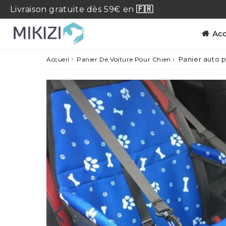
Livraison
gratuite
dès 59€ en
🇫🇷
Acc
›
›
Panier auto 
Accueil
Panier De Voiture Pour Chien