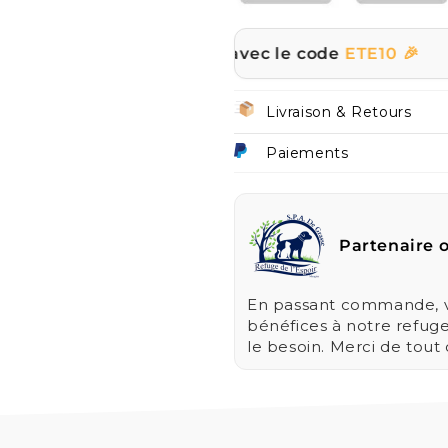
sur tout le site avec le code
ETE10 🎉
☀️ |
Livraison & Retours
Paiements
Partenaire o
En passant commande, vo
bénéfices à notre refug
le besoin. Merci de tout