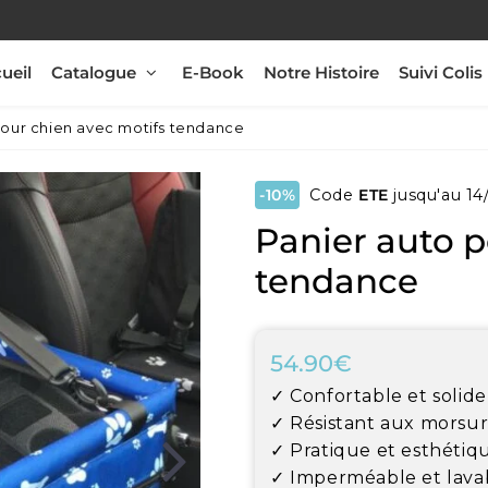
ueil
Catalogue
E-Book
Notre Histoire
Suivi Colis
pour chien avec motifs tendance
-10%
Code
ETE
jusqu'au 14
Panier auto p
tendance
54.90€
54.90€
Unit
✓ Confortable et solide
price
✓ Résistant aux morsur
✓ Pratique et esthétiq
✓ Imperméable et lava