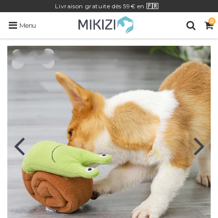
Livraison
gratuite
dès 59€ en
🇫🇷
0
Menu