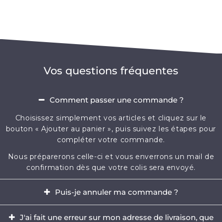
Vos questions fréquentes
Comment passer une commande ?
Choisissez simplement vos articles et cliquez sur le
bouton « Ajouter au panier », puis suivez les étapes pour
compléter votre commande.
Nous préparerons celle-ci et vous enverrons un mail de
confirmation dès que votre colis sera envoyé.
Puis-je annuler ma commande ?
Oui, il est possible d'annuler votre commande dans
J'ai fait une erreur sur mon adresse de livraison, que
l'heure qui suit votre achat.