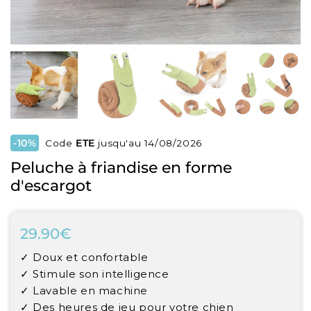
-10%
Code
ETE
jusqu'au 14/08/2026
Peluche à friandise en forme
d'escargot
29.90€
29.90€
Unit
✓ Doux et confortable
price
✓ Stimule son intelligence
✓ Lavable en machine
✓ Des heures de jeu pour votre chien