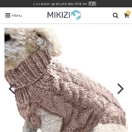
Livraison
gratuite
dès 59€ en
🇫🇷
0
Menu