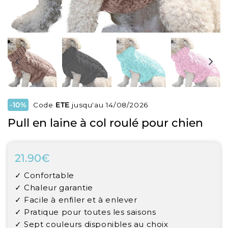
-10%
Code
ETE
jusqu'au 14/08/2026
Pull en laine à col roulé pour chien
21.90€
21.90€
Unit
✓ Confortable
price
✓ Chaleur garantie
✓ Facile à enfiler et à enlever
✓ Pratique pour toutes les saisons
✓ Sept couleurs disponibles au choix