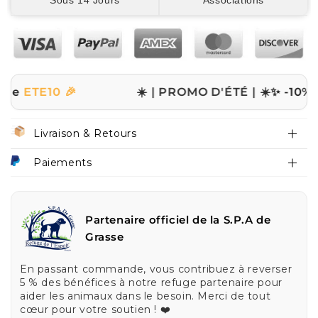
Sous 14 Jours
Associations
0 🎉
☀️ | PROMO D'ÉTÉ | ☀️
✨ -10% sur tout
Livraison & Retours
Paiements
Partenaire officiel de la S.P.A de
Grasse
En passant commande, vous contribuez à reverser
5 % des bénéfices à notre refuge partenaire pour
aider les animaux dans le besoin. Merci de tout
cœur pour votre soutien ! ❤️