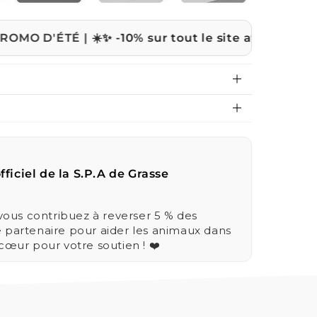
É | ☀️
✨ -10% sur tout le site avec le code
ETE10 🎉
fficiel de la S.P.A de Grasse
us contribuez à reverser 5 % des
e partenaire pour aider les animaux dans
 cœur pour votre soutien ! ❤️