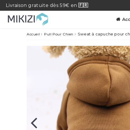
Livraison
gratuite
dès 59€ en
🇫🇷
Acc
›
›
Sweat à capuche pour ch
Accueil
Pull Pour Chien