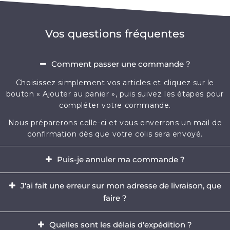
Vos questions fréquentes
Comment passer une commande ?
Choisissez simplement vos articles et cliquez sur le
bouton « Ajouter au panier », puis suivez les étapes pour
compléter votre commande.
Nous préparerons celle-ci et vous enverrons un mail de
confirmation dès que votre colis sera envoyé.
Puis-je annuler ma commande ?
Oui, il est possible d'annuler votre commande dans
J'ai fait une erreur sur mon adresse de livraison, que
l'heure qui suit votre achat.
faire ?
Envoyez-nous immédiatement un e-mail à
Il est impératif de modifier votre adresse dans les
contact@mikizi.com
Quelles sont les délais d'expédition ?
heures qui suit votre achat. Si l'adresse indiquée pour la