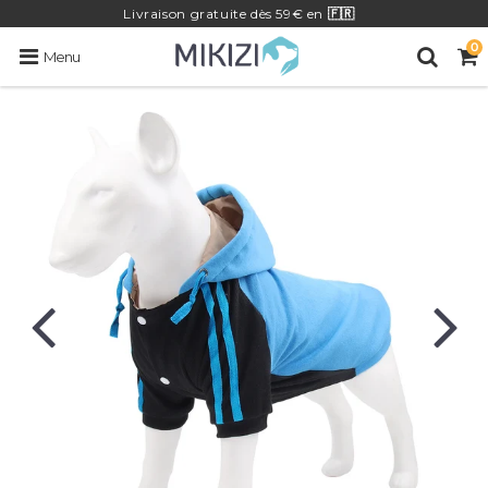
Livraison
gratuite
dès 59€ en
🇫🇷
0
Menu