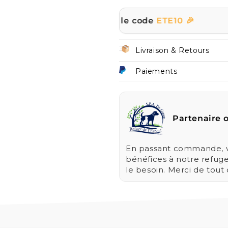
 tout le site avec le code
ETE10 🎉
☀️ | PR
Livraison & Retours
Paiements
Partenaire o
En passant commande, vo
bénéfices à notre refug
le besoin. Merci de tout