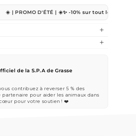
OMO D'ÉTÉ | ☀️
✨ -10% sur tout le site avec le code
E
fficiel de la S.P.A de Grasse
us contribuez à reverser 5 % des
e partenaire pour aider les animaux dans
 cœur pour votre soutien ! ❤️