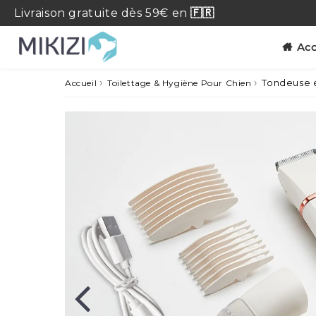
Livraison
gratuite
dès 59€ en
🇫🇷
Acc
›
›
Tondeuse é
Accueil
Toilettage & Hygiène Pour Chien