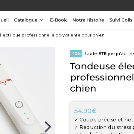
ueil
Catalogue
E-Book
Notre Histoire
Suivi Colis
lectrique professionnelle polyvalente pour chien
-10%
Code
ETE
jusqu'au 14
Tondeuse éle
professionnel
chien
54.90€
54.90€
Unit
✓ Coupe précise et net
price
✓ Réduction du stress 