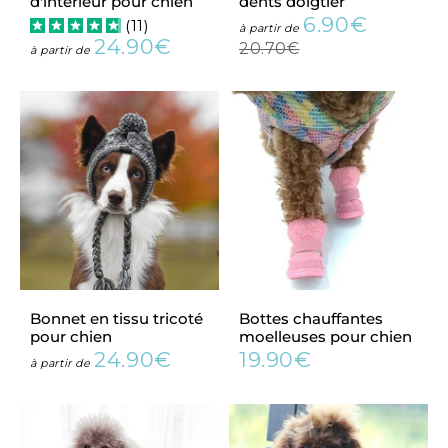
d'intérieur pour chien
dents doigtier
6.90€
(
11
)
Prix
6.90€
Prix
à partir de
24.90€
réduit
régulier
20.70€
Prix
24.90€
à partir de
20.70€
régulier
Bonnet en tissu tricoté
Bottes chauffantes
pour chien
moelleuses pour chien
24.90€
19.90€
Prix
24.90€
Prix
19.90€
à partir de
régulier
régulier