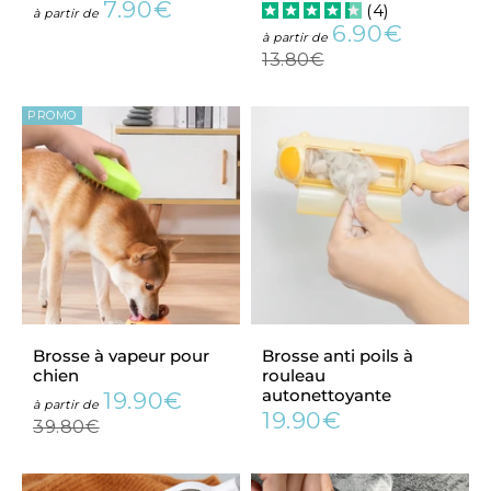
7.90€
(
4
)
Prix
7.90€
à partir de
6.90€
régulier
Prix
6.90€
Prix
à partir de
réduit
régulier
13.80€
13.80€
PROMO
Brosse à vapeur pour
Brosse anti poils à
chien
rouleau
autonettoyante
19.90€
Prix
19.90€
Prix
à partir de
19.90€
réduit
Prix
19.90€
régulier
39.80€
39.80€
régulier