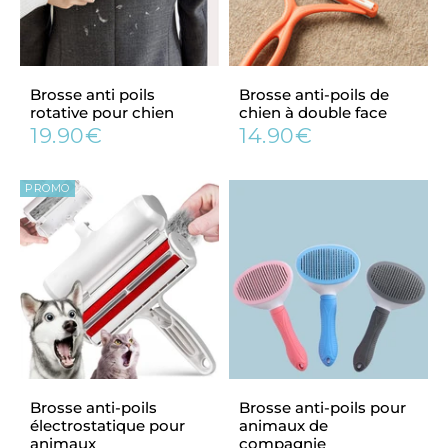
Brosse anti poils
Brosse anti-poils de
rotative pour chien
chien à double face
19.90€
14.90€
Prix
19.90€
Prix
14.90€
régulier
régulier
PROMO
Brosse anti-poils
Brosse anti-poils pour
électrostatique pour
animaux de
animaux
compagnie