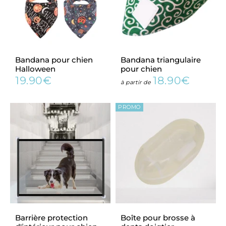
Bandana pour chien
Bandana triangulaire
Halloween
pour chien
19.90€
18.90€
Prix
19.90€
Prix
18.90€
à partir de
régulier
régulier
PROMO
Barrière protection
Boîte pour brosse à