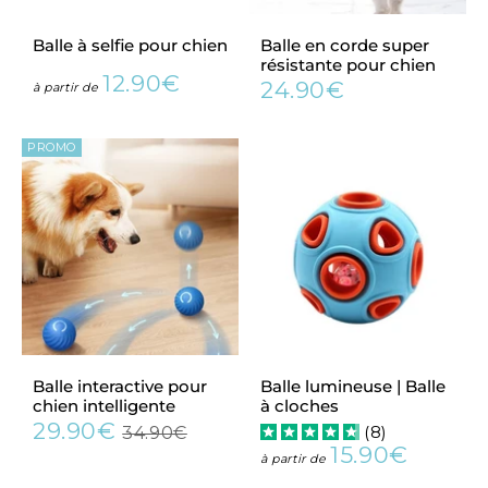
Balle à selfie pour chien
Balle en corde super
résistante pour chien
12.90€
24.90€
Prix
12.90€
à partir de
Prix
24.90€
régulier
régulier
PROMO
Balle interactive pour
Balle lumineuse | Balle
chien intelligente
à cloches
29.90€
(
8
)
34.90€
Prix
29.90€
Prix
34.90€
15.90€
réduit
régulier
Prix
15.90€
à partir de
régulier