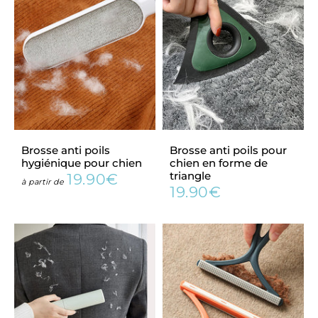
Brosse anti poils
Brosse anti poils pour
hygiénique pour chien
chien en forme de
triangle
19.90€
Prix
19.90€
à partir de
19.90€
régulier
Prix
19.90€
régulier