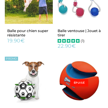
Balle pour chien super
Balle ventouse | Jouet à
résistante
tirer
19.90€
(
1
)
Prix
19.90€
22.90€
régulier
Prix
22.90€
régulier
PROMO
ÉPUISÉ