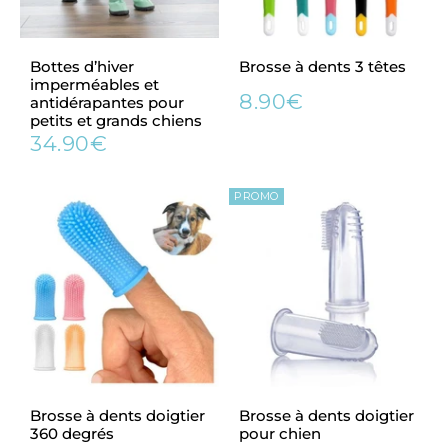
Bottes d’hiver
Brosse à dents 3 têtes
imperméables et
8.90€
antidérapantes pour
Prix
8.90€
petits et grands chiens
régulier
34.90€
Prix
34.90€
régulier
PROMO
Brosse à dents doigtier
Brosse à dents doigtier
360 degrés
pour chien