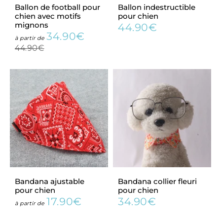
Ballon de football pour
Ballon indestructible
chien avec motifs
pour chien
mignons
44.90€
Prix
44.90€
34.90€
Prix
34.90€
régulier
Prix
à partir de
réduit
régulier
44.90€
44.90€
Bandana ajustable
Bandana collier fleuri
pour chien
pour chien
17.90€
34.90€
Prix
17.90€
Prix
34.90€
à partir de
régulier
régulier