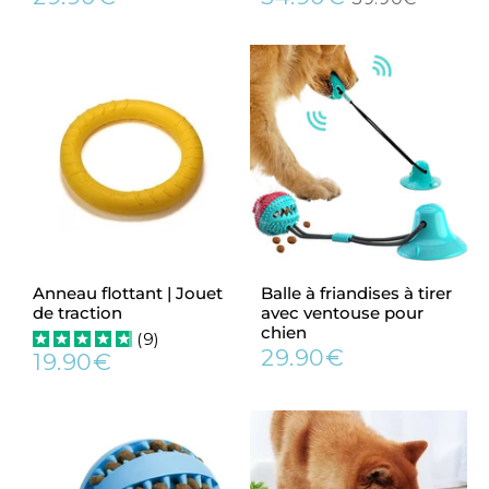
Prix
29.90€
Prix
34.90€
Prix
39.90€
régulier
réduit
régulier
Anneau flottant | Jouet
Balle à friandises à tirer
de traction
avec ventouse pour
chien
(
9
)
29.90€
19.90€
Prix
29.90€
Prix
19.90€
régulier
régulier