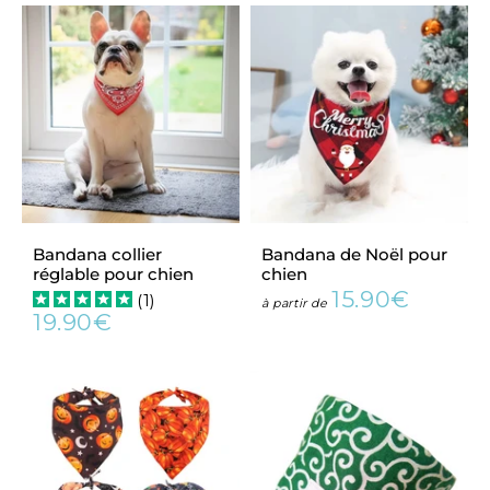
Bandana collier
Bandana de Noël pour
réglable pour chien
chien
15.90€
(
1
)
Prix
15.90€
à partir de
19.90€
régulier
Prix
19.90€
régulier