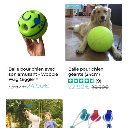
PROMO
Balle pour chien avec
Balle pour chien
son amusant - Wobble
géante (24cm)
Wag Giggle™
(
9
)
24.90€
22.90€
Prix
24.90€
29.90€
à partir de
Prix
22.90€
Prix
29.90€
régulier
réduit
régulier