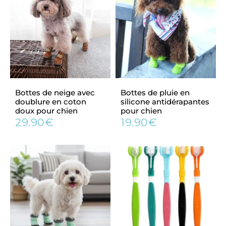
Bottes de neige avec
Bottes de pluie en
doublure en coton
silicone antidérapantes
doux pour chien
pour chien
29.90€
19.90€
Prix
29.90€
Prix
19.90€
régulier
régulier