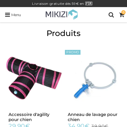
Livraison
gratuite
dès 59€ en
🇫🇷
0
Menu
Produits
PROMO
Accessoire d'agility
Anneau de lavage pour
pour chien
chien
29.90€
34.90€
39.90€