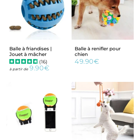
Balle à friandises |
Balle à renifler pour
Jouet à mâcher
chien
49.90€
(
16
)
Prix
49.90€
9.90€
régulier
Prix
9.90€
à partir de
régulier