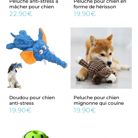
Peluche anti-stress à
Peluche pour chien en
mâcher pour chien
forme de hérisson
22.90€
19.90€
Prix
22.90€
Prix
19.90€
régulier
régulier
Doudou pour chien
Peluche pour chien
anti-stress
mignonne qui couine
19.90€
19.90€
Prix
19.90€
Prix
19.90€
régulier
régulier