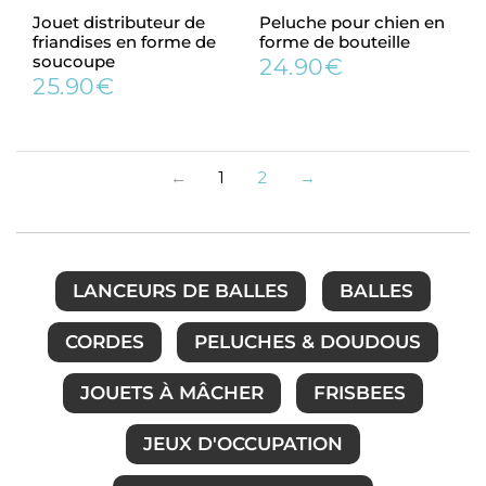
Jouet distributeur de
Peluche pour chien en
friandises en forme de
forme de bouteille
soucoupe
24.90€
Prix
24.90€
25.90€
Prix
25.90€
régulier
régulier
←
1
2
→
LANCEURS DE BALLES
BALLES
CORDES
PELUCHES & DOUDOUS
JOUETS À MÂCHER
FRISBEES
JEUX D'OCCUPATION