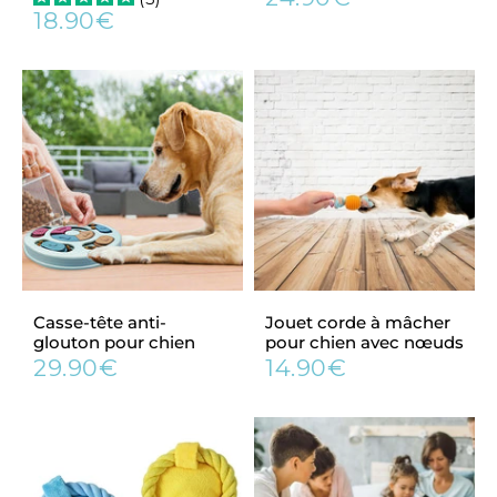
Prix
24.90€
18.90€
régulier
Prix
18.90€
régulier
Casse-tête anti-
Jouet corde à mâcher
glouton pour chien
pour chien avec nœuds
29.90€
14.90€
Prix
29.90€
Prix
14.90€
régulier
régulier