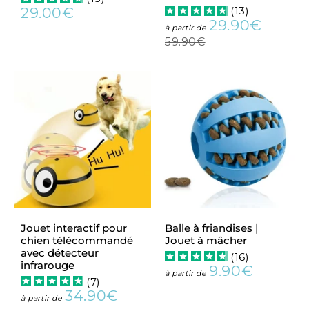
29.00€
(
13
)
Prix
29.00€
29.90€
régulier
Prix
29.90€
Prix
à partir de
réduit
régulie
59.90€
59.90€
Jouet interactif pour
Balle à friandises |
chien télécommandé
Jouet à mâcher
avec détecteur
(
16
)
infrarouge
9.90€
Prix
9.90€
à partir de
(
7
)
régulier
34.90€
Prix
34.90€
à partir de