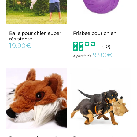
Balle pour chien super
Frisbee pour chien
résistante
19.90€
(
10
)
Prix
19.90€
régulier
9.90€
Prix
9.90€
à partir de
régulier