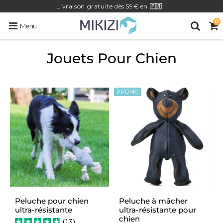
Livraison
gratuite
dès 59€ en
🇫🇷
0
Menu
Jouets Pour Chien
PROMO
Peluche pour chien
Peluche à mâcher
ultra-résistante
ultra-résistante pour
chien
(
13
)