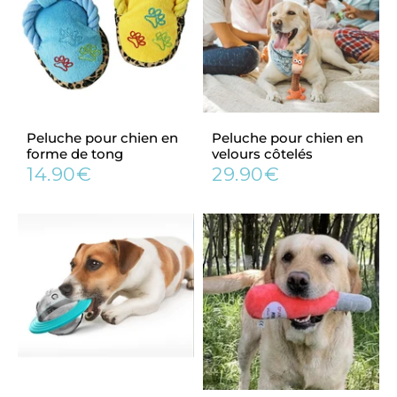
Peluche pour chien en
Peluche pour chien en
forme de tong
velours côtelés
14.90€
29.90€
Prix
14.90€
Prix
29.90€
régulier
régulier