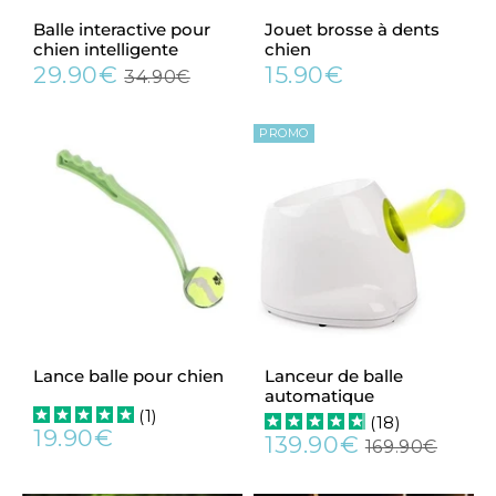
Balle interactive pour
Jouet brosse à dents
chien intelligente
chien
29.90€
15.90€
34.90€
Prix
29.90€
Prix
15.90€
Prix
34.90€
réduit
régulier
régulier
PROMO
Lance balle pour chien
Lanceur de balle
automatique
(
1
)
(
18
)
19.90€
139.90€
Prix
19.90€
169.90€
Prix
139.90€
Prix
169.9
régulier
réduit
régulier