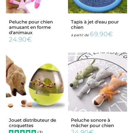
Peluche pour chien
Tapis à jet d'eau pour
amusant en forme
chien
d'animaux
69.90€
Prix
69.90€
à partir de
24.90€
Prix
24.90€
régulier
régulier
Jouet distributeur de
Peluche sonore à
croquettes
mâcher pour chien
24.90€
(
3
)