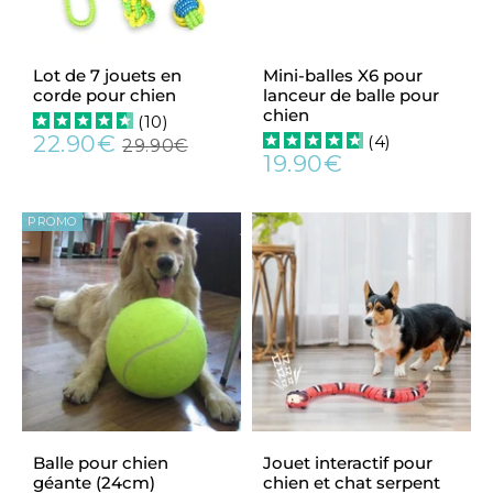
Lot de 7 jouets en
Mini-balles X6 pour
corde pour chien
lanceur de balle pour
chien
(
10
)
22.90€
(
4
)
29.90€
Prix
22.90€
Prix
29.90€
19.90€
réduit
Prix
19.90€
régulier
régulier
PROMO
Balle pour chien
Jouet interactif pour
géante (24cm)
chien et chat serpent