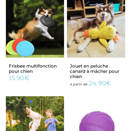
Frisbee multifonction
Jouet en peluche
pour chien
canard à mâcher pour
chien
15.90€
Prix
15.90€
24.90€
régulier
Prix
24.90
à partir de
régulier