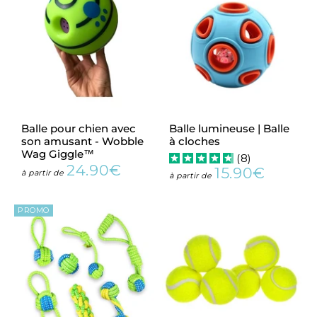
Balle pour chien avec
Balle lumineuse | Balle
son amusant - Wobble
à cloches
Wag Giggle™
(
8
)
24.90€
15.90€
Prix
24.90€
à partir de
Prix
15.90€
à partir de
régulier
régulier
PROMO