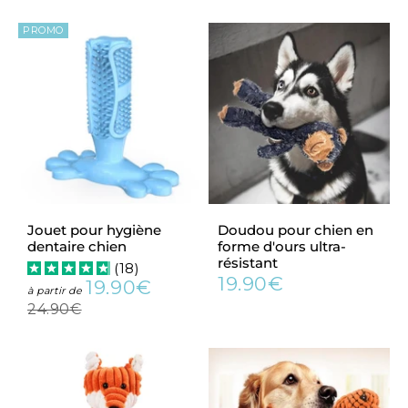
régulier
PROMO
Jouet pour hygiène
Doudou pour chien en
dentaire chien
forme d'ours ultra-
résistant
(
18
)
19.90€
19.90€
Prix
19.90€
Prix
19.90€
Prix
à partir de
régulier
réduit
régulier
24.90€
24.90€