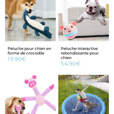
Peluche pour chien en
Peluche interactive
forme de crocodile
rebondissante pour
chien
19.90€
Prix
19.90€
54.90€
régulier
Prix
54.90€
régulier