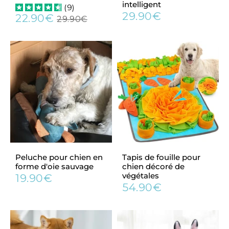
intelligent
(
9
)
29.90€
22.90€
Prix
29.90€
29.90€
Prix
22.90€
Prix
29.90€
régulier
réduit
régulier
Peluche pour chien en
Tapis de fouille pour
forme d'oie sauvage
chien décoré de
végétales
19.90€
Prix
19.90€
54.90€
régulier
Prix
54.90€
régulier