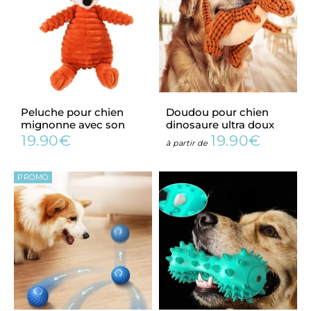
Peluche pour chien
Doudou pour chien
mignonne avec son
dinosaure ultra doux
19.90€
19.90€
Prix
19.90€
Prix
19.90€
à partir de
régulier
régulier
PROMO