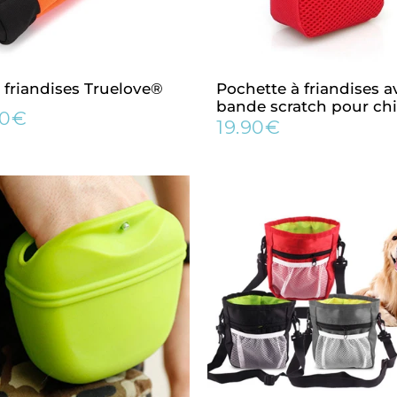
 friandises Truelove®
Pochette à friandises a
bande scratch pour ch
90€
29.90€
19.90€
Prix
19.90€
lier
régulier