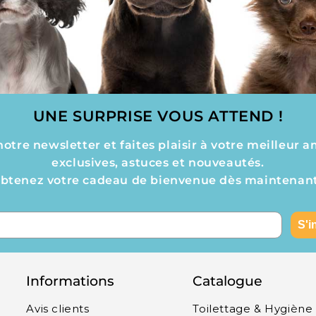
UNE SURPRISE VOUS ATTEND !
tre newsletter et faites plaisir à votre meilleur a
exclusives, astuces et nouveautés.
btenez votre cadeau de bienvenue dès maintenant
S'i
Informations
Catalogue
Avis clients
Toilettage & Hygiène