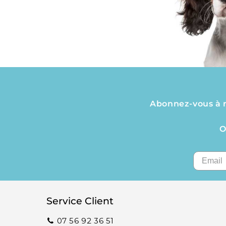
Abonnez-vous à no
O
Service Client
07 56 92 36 51