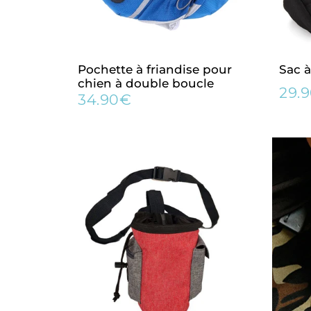
Pochette à friandise pour
Sac à
chien à double boucle
29.
Prix
34.90€
Prix
34.90€
régu
régulier