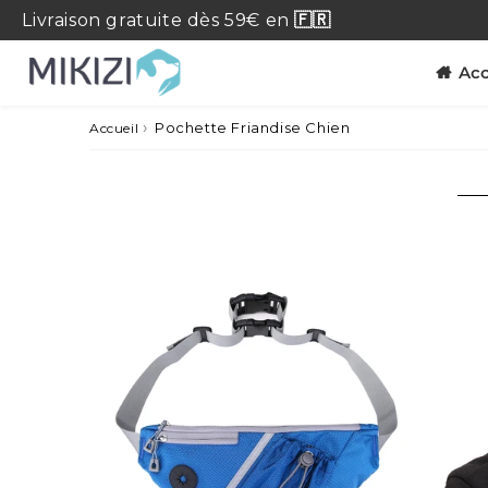
Livraison
gratuite
dès 59€ en
🇫🇷
Acc
›
Pochette Friandise Chien
Accueil