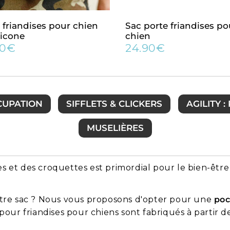
 friandises pour chien
Sac porte friandises po
licone
chien
90€
24.90€
29.90€
Prix
24.90€
lier
régulier
CUPATION
SIFFLETS & CLICKERS
AGILITY 
MUSELIÈRES
 et des croquettes est primordial pour le bien-être 
otre sac ? Nous vous proposons d'opter pour une
poc
 pour friandises pour chiens sont fabriqués à partir