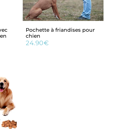
vec
Pochette à friandises pour
ien
chien
24.90€
Prix
24.90€
régulier