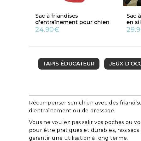
Sac à friandises
Sac à
d'entraînement pour chien
en si
24.90€
29.
Prix
24.90€
Prix
régulier
régu
TAPIS ÉDUCATEUR
JEUX D'OC
Récompenser son chien avec des friandises
d'entraînement ou de dressage.
Vous ne voulez pas salir vos poches ou v
pour être pratiques et durables, nos sacs
garantir une utilisation à long terme.