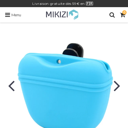
Livraison
gratuite
dès 59€ en
🇫🇷
0
Menu