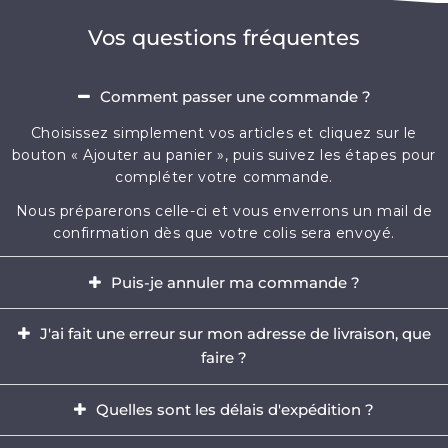
Vos questions fréquentes
Comment passer une commande ?
Choisissez simplement vos articles et cliquez sur le
bouton « Ajouter au panier », puis suivez les étapes pour
compléter votre commande.
Nous préparerons celle-ci et vous enverrons un mail de
confirmation dès que votre colis sera envoyé.
Puis-je annuler ma commande ?
Oui, il est possible d'annuler votre commande dans
J'ai fait une erreur sur mon adresse de livraison, que
l'heure qui suit votre achat.
faire ?
Envoyez-nous immédiatement un e-mail à
Il est impératif de modifier votre adresse dans les
contact@mikizi.com
Quelles sont les délais d'expédition ?
heures qui suit votre achat. Si l'adresse indiquée pour la
livraison comporte une erreur, contactez-nous
Nous traitons votre commande sous un délai de 24 à