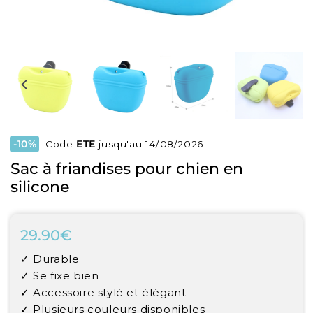
-10%
Code
ETE
jusqu'au 14/08/2026
Sac à friandises pour chien en
silicone
29.90€
29.90€
Unit
✓ Durable
price
✓ Se fixe bien
✓ Accessoire stylé et élégant
✓ Plusieurs couleurs disponibles