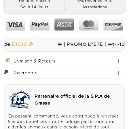
Retours Faciles
5% Reversés Aux
Sous 14 Jours
Associations
10 🎉
☀️ | PROMO D'ÉTÉ | ☀️
✨ -10% sur tou
Livraison & Retours
Paiements
Partenaire officiel de la S.P.A de
Grasse
En passant commande, vous contribuez à reverser
5 % des bénéfices à notre refuge partenaire pour
aider les animaux dans le besoin. Merci de tout