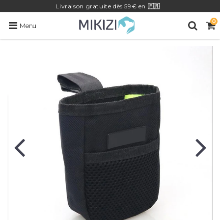
Livraison
gratuite
dès 59€ en
🇫🇷
0
Menu