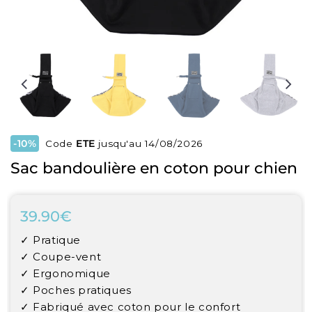
-10%
Code
ETE
jusqu'au 14/08/2026
Sac bandoulière en coton pour chien
39.90€
39.90€
Unit
✓ Pratique
price
✓ Coupe-vent
✓ Ergonomique
✓ Poches pratiques
✓ Fabriqué avec coton pour le confort