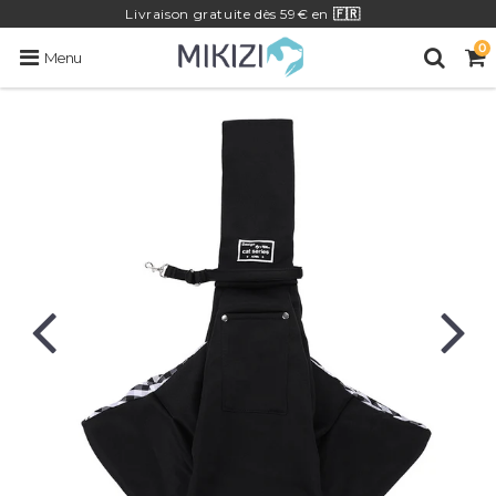
Livraison
gratuite
dès 59€ en
🇫🇷
0
Menu