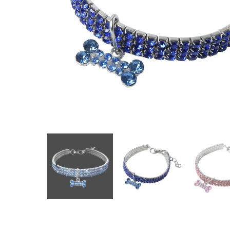
☀️ | PROMO D'ÉTÉ | ☀️
✨ -10