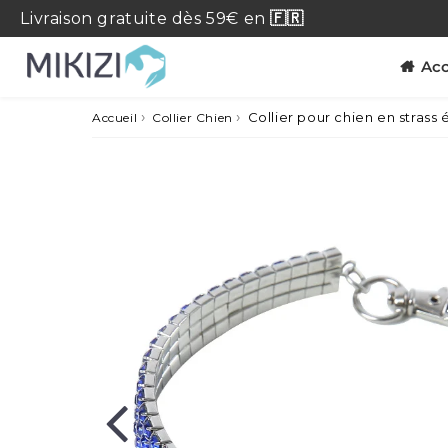
Livraison
gratuite
dès 59€ en
🇫🇷
Acc
›
›
Collier pour chien en strass 
Accueil
Collier Chien