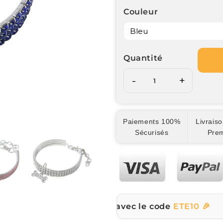
Couleur
Quantité
-
+
Paiements 100%
Livraiso
Sécurisés
Pre
% sur tout le site avec le code
ETE10 🎉
☀️