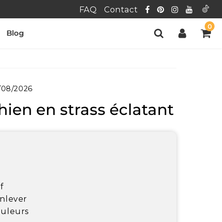
FAQ
Contact
0
Blog
/08/2026
hien en strass éclatant
f
enlever
ouleurs