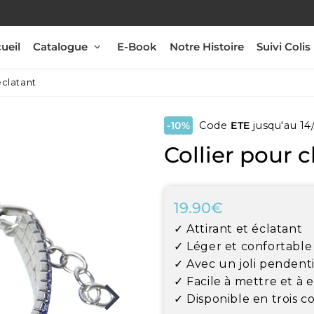
ueil
Catalogue
E-Book
Notre Histoire
Suivi Colis
éclatant
-10%
Code
ETE
jusqu'au 14
Collier pour c
19.90€
19.90€
Unit
✓ Attirant et éclatant
price
✓ Léger et confortable
✓ Avec un joli pendenti
✓ Facile à mettre et à 
✓ Disponible en trois c